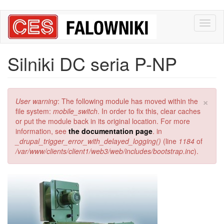
Przejdź
Toggl
do
naviga
treści
Silniki DC seria P-NP
×
Komunikat
User warning
: The following module has moved within the
o
file system:
mobile_switch
. In order to fix this, clear caches
błędzie
or put the module back in its original location. For more
information, see
the documentation page
. in
_drupal_trigger_error_with_delayed_logging()
(line
1184
of
/var/www/clients/client1/web3/web/includes/bootstrap.inc
).