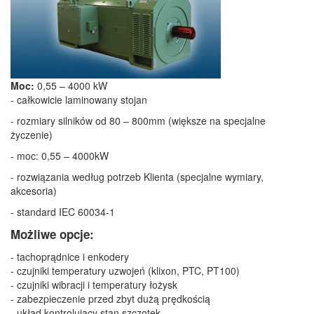
Moc:
0,55 – 4000 kW
- całkowicie laminowany stojan
- rozmiary silników od 80 – 800mm (większe na specjalne
życzenie)
- moc: 0,55 – 4000kW
- rozwiązania według potrzeb Klienta (specjalne wymiary,
akcesoria)
- standard IEC 60034-1
Możliwe opcje:
- tachoprądnice i enkodery
- czujniki temperatury uzwojeń (klixon, PTC, PT100)
- czujniki wibracji i temperatury łożysk
- zabezpieczenie przed zbyt dużą prędkością
- układ kontrolujący stan szczotek